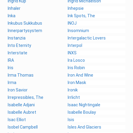
Ingrid Kup
Ingrid Michaelson
Inhaler
Inhepsie
Inka
Ink Spots, The
Inkubus Sukkubus
INOJ
Innerpartysystem
Insomnium
Instanzia
Intergalactic Lovers
Into Eternity
Interpol
Interstate
INXS
IRA
Ira Losco
Iris
Iris Robin
Irma Thomas
Iron And Wine
Irma
Iron Mask
Iron Savior
Ironik
Irrepressibles, The
Irrlicht
Isabelle Adjani
Isaac Nightingale
Isabelle Aubret
Isabelle Boulay
Isac Elliot
Isis
Isobel Campbell
Isles And Glaciers