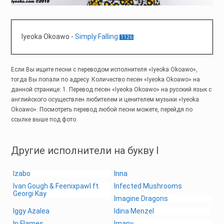
Iyeoka Okoawo
-
Simply Falling
1126
Если Вы ищите песни с переводом исполнителя «Iyeoka Okoawo»,
тогда Вы попали по адресу. Количество песен «Iyeoka Okoawo» на
данной странице: 1. Перевод песен «Iyeoka Okoawo» на русский язык с
английского осуществлен любителем и ценителем музыки «Iyeoka
Okoawo». Посмотреть перевод любой песни можете, перейдя по
ссылке выше под фото.
Другие исполнители на букву I
Izabo
Inna
Ivan Gough & Feenixpawl ft.
Infected Mushrooms
Georgi Kay
Imagine Dragons
Iggy Azalea
Idina Menzel
In Flames
Imany