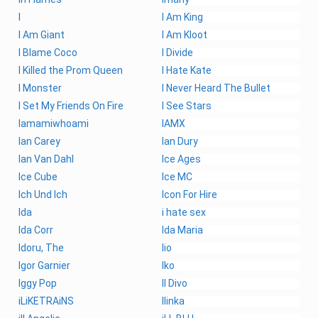
I
I Am King
I Am Giant
I Am Kloot
I Blame Coco
I Divide
I Killed the Prom Queen
I Hate Kate
I Monster
I Never Heard The Bullet
I Set My Friends On Fire
I See Stars
Iamamiwhoami
IAMX
Ian Carey
Ian Dury
Ian Van Dahl
Ice Ages
Ice Cube
Ice MC
Ich Und Ich
Icon For Hire
Ida
i hate sex
Ida Corr
Ida Maria
Idoru, The
Iio
Igor Garnier
Iko
Iggy Pop
Il Divo
iLiKETRAiNS
Ilinka