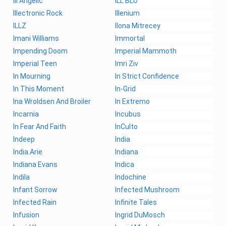
ill Angelic
iLL BLU
Illectronic Rock
Illenium
ILLZ
Ilona Mitrecey
Imani Williams
Immortal
Impending Doom
Imperial Mammoth
Imperial Teen
Imri Ziv
In Mourning
In Strict Confidence
In This Moment
In-Grid
Ina Wroldsen And Broiler
In Extremo
Incarnia
Incubus
In Fear And Faith
InCulto
Indeep
India
India.Arie
Indiana
Indiana Evans
Indica
Indila
Indochine
Infant Sorrow
Infected Mushroom
Infected Rain
Infinite Tales
Infusion
Ingrid DuMosch