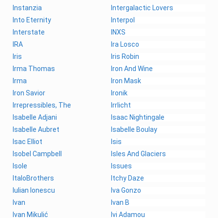
Instanzia
Intergalactic Lovers
Into Eternity
Interpol
Interstate
INXS
IRA
Ira Losco
Iris
Iris Robin
Irma Thomas
Iron And Wine
Irma
Iron Mask
Iron Savior
Ironik
Irrepressibles, The
Irrlicht
Isabelle Adjani
Isaac Nightingale
Isabelle Aubret
Isabelle Boulay
Isac Elliot
Isis
Isobel Campbell
Isles And Glaciers
Isole
Issues
ItaloBrothers
Itchy Daze
Iulian Ionescu
Iva Gonzo
Ivan
Ivan B
Ivan Mikulić
Ivi Adamou