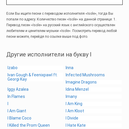
Если Вы ищите песни с переводом исполнителя «Isole», тогда Вы
попали по адресу. Количество песен «Isole» на данной странице: 1.
Перевод песен «Isole» на русский язык с английского осуществлен
любителем и ценителем музыки «Isole». Посмотреть перевод любой
песни можете, перейдя по ссылке выше под фото.
Другие исполнители на букву I
Izabo
Inna
Ivan Gough & Feenixpawl ft.
Infected Mushrooms
Georgi Kay
Imagine Dragons
Iggy Azalea
Idina Menzel
In Flames
Imany
I
I Am King
I Am Giant
I Am Kloot
I Blame Coco
I Divide
I Killed the Prom Queen
I Hate Kate