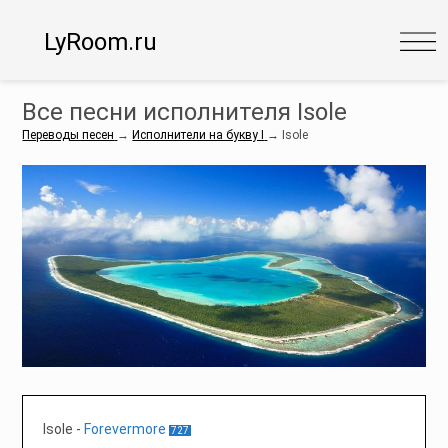
LyRoom.ru
Все песни исполнителя Isole
Переводы песен
→
Исполнители на букву I
→
Isole
Isole
-
Forevermore
727