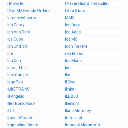
I Monster
I Never Heard The Bullet
I Set My Friends On Fire
I See Stars
Iamamiwhoami
IAMX
Ian Carey
Ian Dury
Ian Van Dahl
Ice Ages
Ice Cube
Ice MC
Ich Und Ich
Icon For Hire
Ida
i hate sex
Ida Corr
Ida Maria
Idoru, The
Iio
Igor Garnier
Iko
Iggy Pop
Il Divo
iLiKETRAiNS
Ilinka
ill Angelic
iLL BLU
Illectronic Rock
Illenium
ILLZ
Ilona Mitrecey
Imani Williams
Immortal
Impending Doom
Imperial Mammoth