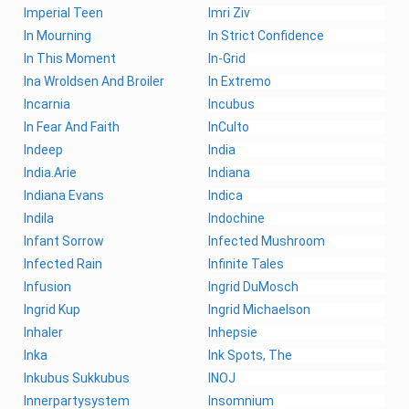
Imperial Teen
Imri Ziv
In Mourning
In Strict Confidence
In This Moment
In-Grid
Ina Wroldsen And Broiler
In Extremo
Incarnia
Incubus
In Fear And Faith
InCulto
Indeep
India
India.Arie
Indiana
Indiana Evans
Indica
Indila
Indochine
Infant Sorrow
Infected Mushroom
Infected Rain
Infinite Tales
Infusion
Ingrid DuMosch
Ingrid Kup
Ingrid Michaelson
Inhaler
Inhepsie
Inka
Ink Spots, The
Inkubus Sukkubus
INOJ
Innerpartysystem
Insomnium