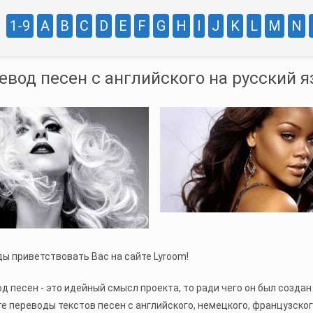
1-9
A
B
C
D
E
F
G
H
I
J
K
L
M
N
евод песен с английского на русский 
ы приветствовать Вас на сайте Lyroom!
д песен - это идейный смысл проекта, то ради чего он был создан
е переводы текстов песен с английского, немецкого, французског