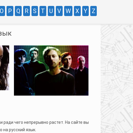
O
P
Q
R
S
T
U
V
W
X
Y
Z
язык
 и ради чего непрерывно растет. На сайте вы
о на русский язык.