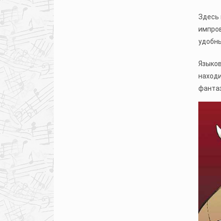
Здесь 
импров
удобн
Языков
находи
фантаз