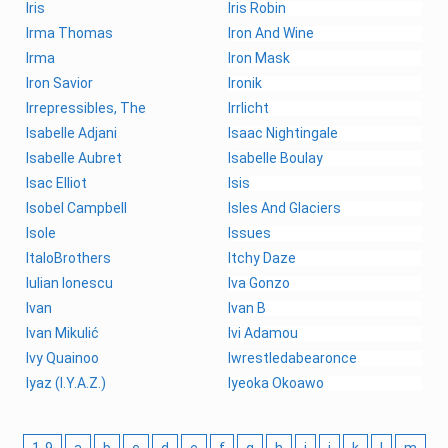
Iris
Iris Robin
Irma Thomas
Iron And Wine
Irma
Iron Mask
Iron Savior
Ironik
Irrepressibles, The
Irrlicht
Isabelle Adjani
Isaac Nightingale
Isabelle Aubret
Isabelle Boulay
Isac Elliot
Isis
Isobel Campbell
Isles And Glaciers
Isole
Issues
ItaloBrothers
Itchy Daze
Iulian Ionescu
Iva Gonzo
Ivan
Ivan B
Ivan Mikulić
Ivi Adamou
Ivy Quainoo
Iwrestledabearonce
Iyaz (I.Y.A.Z.)
Iyeoka Okoawo
1-9
a
b
c
d
e
f
g
h
i
j
k
l
m