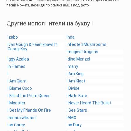
песни можете, перейдя по ссылке выше под фото.
Другие исполнители на букву I
Izabo
Inna
Ivan Gough & Feenixpawl ft.
Infected Mushrooms
Georgi Kay
Imagine Dragons
Iggy Azalea
Idina Menzel
In Flames
Imany
I
I Am King
I Am Giant
I Am Kloot
I Blame Coco
I Divide
I Killed the Prom Queen
I Hate Kate
I Monster
I Never Heard The Bullet
I Set My Friends On Fire
I See Stars
Iamamiwhoami
IAMX
Ian Carey
Ian Dury