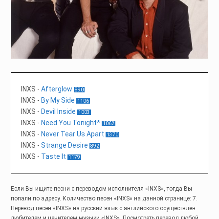
INXS
-
Afterglow
890
INXS
-
By My Side
1106
INXS
-
Devil Inside
1003
INXS
-
Need You Tonight*
1062
INXS
-
Never Tear Us Apart
1370
INXS
-
Strange Desire
892
INXS
-
Taste It
1179
Если Вы ищите песни с переводом исполнителя «INXS», тогда Вы
попали по адресу. Количество песен «INXS» на данной странице: 7.
Перевод песен «INXS» на русский язык с английского осуществлен
любителем и ценителем музыки «INXS». Посмотреть перевод любой