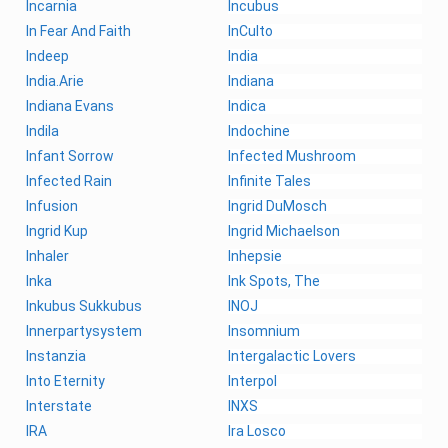
Incarnia
Incubus
In Fear And Faith
InCulto
Indeep
India
India.Arie
Indiana
Indiana Evans
Indica
Indila
Indochine
Infant Sorrow
Infected Mushroom
Infected Rain
Infinite Tales
Infusion
Ingrid DuMosch
Ingrid Kup
Ingrid Michaelson
Inhaler
Inhepsie
Inka
Ink Spots, The
Inkubus Sukkubus
INOJ
Innerpartysystem
Insomnium
Instanzia
Intergalactic Lovers
Into Eternity
Interpol
Interstate
INXS
IRA
Ira Losco