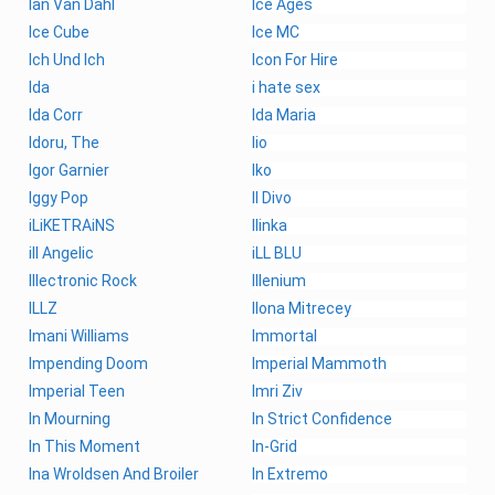
Ian Van Dahl
Ice Ages
Ice Cube
Ice MC
Ich Und Ich
Icon For Hire
Ida
i hate sex
Ida Corr
Ida Maria
Idoru, The
Iio
Igor Garnier
Iko
Iggy Pop
Il Divo
iLiKETRAiNS
Ilinka
ill Angelic
iLL BLU
Illectronic Rock
Illenium
ILLZ
Ilona Mitrecey
Imani Williams
Immortal
Impending Doom
Imperial Mammoth
Imperial Teen
Imri Ziv
In Mourning
In Strict Confidence
In This Moment
In-Grid
Ina Wroldsen And Broiler
In Extremo