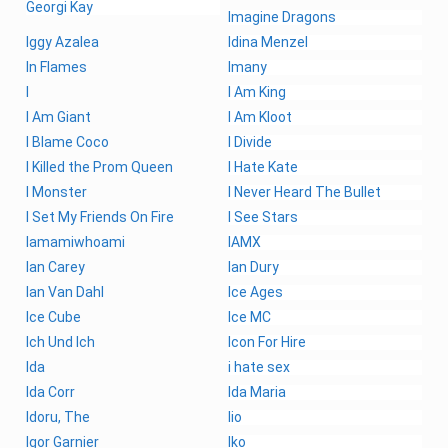
Georgi Kay
Imagine Dragons
Iggy Azalea
Idina Menzel
In Flames
Imany
I
I Am King
I Am Giant
I Am Kloot
I Blame Coco
I Divide
I Killed the Prom Queen
I Hate Kate
I Monster
I Never Heard The Bullet
I Set My Friends On Fire
I See Stars
Iamamiwhoami
IAMX
Ian Carey
Ian Dury
Ian Van Dahl
Ice Ages
Ice Cube
Ice MC
Ich Und Ich
Icon For Hire
Ida
i hate sex
Ida Corr
Ida Maria
Idoru, The
Iio
Igor Garnier
Iko