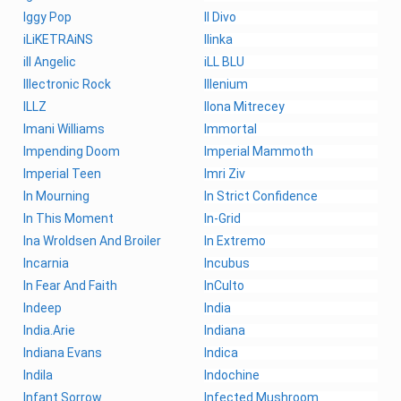
Iggy Pop
Il Divo
iLiKETRAiNS
Ilinka
ill Angelic
iLL BLU
Illectronic Rock
Illenium
ILLZ
Ilona Mitrecey
Imani Williams
Immortal
Impending Doom
Imperial Mammoth
Imperial Teen
Imri Ziv
In Mourning
In Strict Confidence
In This Moment
In-Grid
Ina Wroldsen And Broiler
In Extremo
Incarnia
Incubus
In Fear And Faith
InCulto
Indeep
India
India.Arie
Indiana
Indiana Evans
Indica
Indila
Indochine
Infant Sorrow
Infected Mushroom