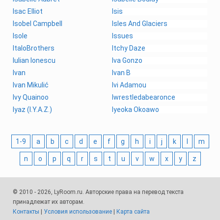
Isac Elliot
Isis
Isobel Campbell
Isles And Glaciers
Isole
Issues
ItaloBrothers
Itchy Daze
Iulian Ionescu
Iva Gonzo
Ivan
Ivan B
Ivan Mikulić
Ivi Adamou
Ivy Quainoo
Iwrestledabearonce
Iyaz (I.Y.A.Z.)
Iyeoka Okoawo
1-9
a
b
c
d
e
f
g
h
i
j
k
l
m
n
o
p
q
r
s
t
u
v
w
x
y
z
© 2010 - 2026, LyRoom.ru. Авторские права на перевод текста
принадлежат их авторам.
Контакты
|
Условия использование
|
Карта сайта