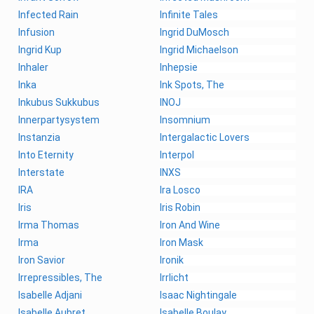
Infected Rain
Infinite Tales
Infusion
Ingrid DuMosch
Ingrid Kup
Ingrid Michaelson
Inhaler
Inhepsie
Inka
Ink Spots, The
Inkubus Sukkubus
INOJ
Innerpartysystem
Insomnium
Instanzia
Intergalactic Lovers
Into Eternity
Interpol
Interstate
INXS
IRA
Ira Losco
Iris
Iris Robin
Irma Thomas
Iron And Wine
Irma
Iron Mask
Iron Savior
Ironik
Irrepressibles, The
Irrlicht
Isabelle Adjani
Isaac Nightingale
Isabelle Aubret
Isabelle Boulay