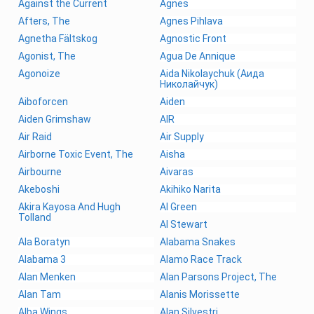
Against the Current
Agnes
Afters, The
Agnes Pihlava
Agnetha Fältskog
Agnostic Front
Agonist, The
Agua De Annique
Agonoize
Aida Nikolaychuk (Аида
Николайчук)
Aiboforcen
Aiden
Aiden Grimshaw
AIR
Air Raid
Air Supply
Airborne Toxic Event, The
Aisha
Airbourne
Aivaras
Akeboshi
Akihiko Narita
Akira Kayosa And Hugh
Al Green
Tolland
Al Stewart
Ala Boratyn
Alabama Snakes
Alabama 3
Alamo Race Track
Alan Menken
Alan Parsons Project, The
Alan Tam
Alanis Morissette
Alba Wings
Alan Silvestri