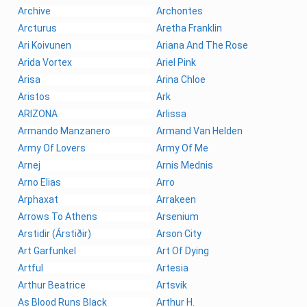
Archive
Archontes
Arcturus
Aretha Franklin
Ari Koivunen
Ariana And The Rose
Arida Vortex
Ariel Pink
Arisa
Arina Chloe
Aristos
Ark
ARIZONA
Arlissa
Armando Manzanero
Armand Van Helden
Army Of Lovers
Army Of Me
Arnej
Arnis Mednis
Arno Elias
Arro
Arphaxat
Arrakeen
Arrows To Athens
Arsenium
Arstidir (Árstiðir)
Arson City
Art Garfunkel
Art Of Dying
Artful
Artesia
Arthur Beatrice
Artsvik
As Blood Runs Black
Arthur H.