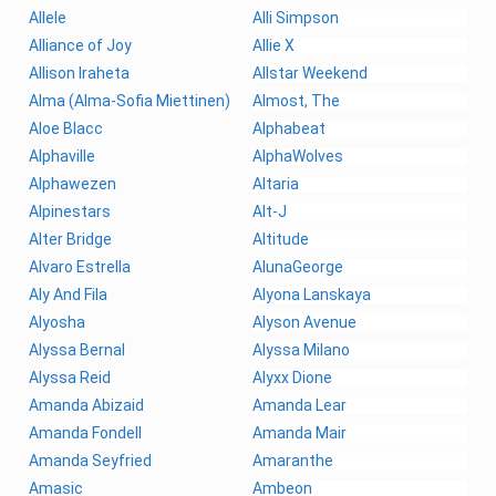
Allele
Alli Simpson
Alliance of Joy
Allie X
Allison Iraheta
Allstar Weekend
Alma (Alma-Sofia Miettinen)
Almost, The
Aloe Blacc
Alphabeat
Alphaville
AlphaWolves
Alphawezen
Altaria
Alpinestars
Alt-J
Alter Bridge
Altitude
Alvaro Estrella
AlunaGeorge
Aly And Fila
Alyona Lanskaya
Alyosha
Alyson Avenue
Alyssa Bernal
Alyssa Milano
Alyssa Reid
Alyxx Dione
Amanda Abizaid
Amanda Lear
Amanda Fondell
Amanda Mair
Amanda Seyfried
Amaranthe
Amasic
Ambeon