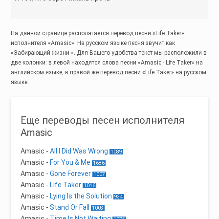
На данной странице располагается перевод песни «Life Taker»
исполнителя «Amasic». На русском языке песня звучит как
«Забирающий жизни ». Для Вашего удобства текст мы расположили в
две колонки: в левой находятся слова песни «Amasic - Life Taker» на
английском языке, в правой же перевод песни «Life Taker» на русском
языке.
Еще переводы песен исполнителя
Amasic
Amasic
-
All I Did Was Wrong
1089
Amasic
-
For You & Me
1686
Amasic
-
Gone Forever
1007
Amasic
-
Life Taker
1046
Amasic
-
Lying Is the Solution
934
Amasic
-
Stand Or Fall
1003
Amasic
-
Time Is Not Waiting