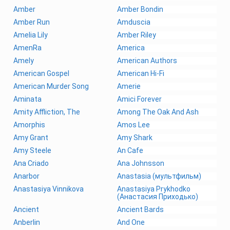
Amber
Amber Bondin
Amber Run
Amduscia
Amelia Lily
Amber Riley
AmenRa
America
Amely
American Authors
American Gospel
American Hi-Fi
American Murder Song
Amerie
Aminata
Amici Forever
Amity Affliction, The
Among The Oak And Ash
Amorphis
Amos Lee
Amy Grant
Amy Shark
Amy Steele
An Cafe
Ana Criado
Ana Johnsson
Anarbor
Anastasia (мультфильм)
Anastasiya Vinnikova
Anastasiya Prykhodko
(Анастасия Приходько)
Ancient
Ancient Bards
Anberlin
And One