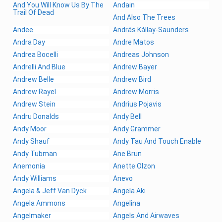
And You Will Know Us By The
Andain
Trail Of Dead
And Also The Trees
Andee
András Kállay-Saunders
Andra Day
Andre Matos
Andrea Bocelli
Andreas Johnson
Andrelli And Blue
Andrew Bayer
Andrew Belle
Andrew Bird
Andrew Rayel
Andrew Morris
Andrew Stein
Andrius Pojavis
Andru Donalds
Andy Bell
Andy Moor
Andy Grammer
Andy Shauf
Andy Tau And Touch Enable
Andy Tubman
Ane Brun
Anemonia
Anette Olzon
Andy Williams
Anevo
Angela & Jeff Van Dyck
Angela Aki
Angela Ammons
Angelina
Angelmaker
Angels And Airwaves