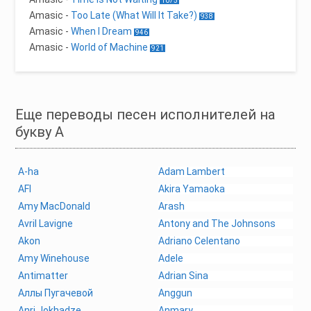
1075
Amasic
-
Too Late (What Will It Take?)
938
Amasic
-
When I Dream
946
Amasic
-
World of Machine
921
Еще переводы песен исполнителей на
букву A
A-ha
Adam Lambert
AFI
Akira Yamaoka
Amy MacDonald
Arash
Avril Lavigne
Antony and The Johnsons
Akon
Adriano Celentano
Amy Winehouse
Adele
Antimatter
Adrian Sina
Аллы Пугачевой
Anggun
Anri Jokhadze
Anmary