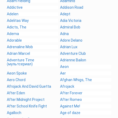
Adam Fielding
Adamind
Addictive
Addison Road
Adelen
Adept
Adelitas Way
Adia Victoria
Adicts, The
Admiral Bob
Adema
Adna
Adorable
Adore Delano
Adrenaline Mob
Adrian Lux
Adrian Marcel
Adventure Club
Adventure Time
Adrienne Bailon
(мультсериал)
Aeon
Aeon Spoke
Aer
Aero Chord
Afghan Whigs, The
Afrojack And David Guetta
Afrojack
After Eden
After Forever
After Midnight Project
After Romeo
After School Knife Fight
Against Me!
Agalloch
Age of daze