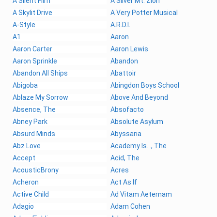
A Silent Film
A Silver Mt. Zion
A Skylit Drive
A Very Potter Musical
A-Style
A.R.D.I.
A1
Aaron
Aaron Carter
Aaron Lewis
Aaron Sprinkle
Abandon
Abandon All Ships
Abattoir
Abigoba
Abingdon Boys School
Ablaze My Sorrow
Above And Beyond
Absence, The
Absofacto
Abney Park
Absolute Asylum
Absurd Minds
Abyssaria
Abz Love
Academy Is..., The
Accept
Acid, The
AcousticBrony
Acres
Acheron
Act As If
Active Child
Ad Vitam Aeternam
Adagio
Adam Cohen