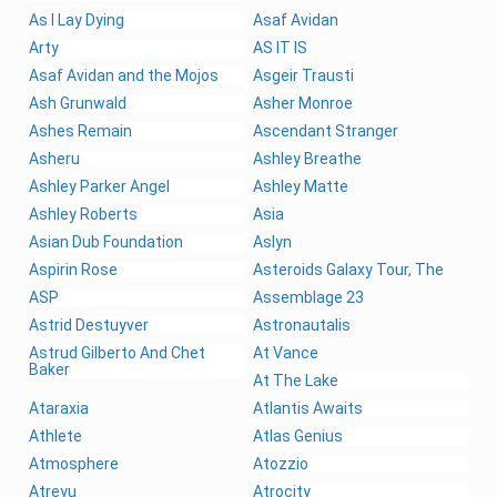
As I Lay Dying
Asaf Avidan
Arty
AS IT IS
Asaf Avidan and the Mojos
Asgeir Trausti
Ash Grunwald
Asher Monroe
Ashes Remain
Ascendant Stranger
Asheru
Ashley Breathe
Ashley Parker Angel
Ashley Matte
Ashley Roberts
Asia
Asian Dub Foundation
Aslyn
Aspirin Rose
Asteroids Galaxy Tour, The
ASP
Assemblage 23
Astrid Destuyver
Astronautalis
Astrud Gilberto And Chet
At Vance
Baker
At The Lake
Ataraxia
Atlantis Awaits
Athlete
Atlas Genius
Atmosphere
Atozzio
Atreyu
Atrocity