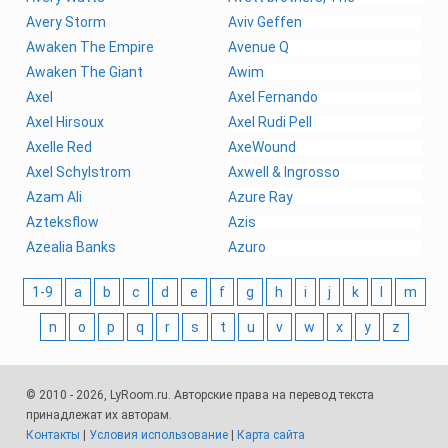
Avery Storm
Aviv Geffen
Awaken The Empire
Avenue Q
Awaken The Giant
Awim
Axel
Axel Fernando
Axel Hirsoux
Axel Rudi Pell
Axelle Red
AxeWound
Axel Schylstrom
Axwell & Ingrosso
Azam Ali
Azure Ray
Azteksflow
Azis
Azealia Banks
Azuro
1-9
a
b
c
d
e
f
g
h
i
j
k
l
m
n
o
p
q
r
s
t
u
v
w
x
y
z
© 2010 - 2026, LyRoom.ru. Авторские права на перевод текста
принадлежат их авторам.
Контакты
|
Условия использование
|
Карта сайта