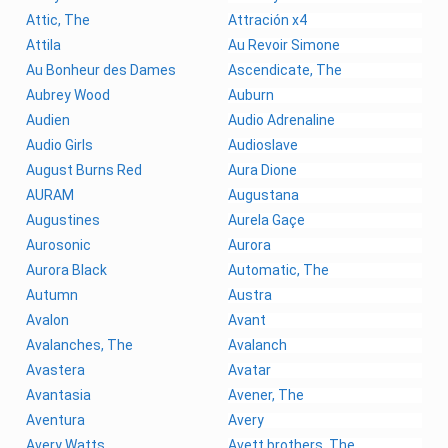
Attic, The
Attración x4
Attila
Au Revoir Simone
Au Bonheur des Dames
Ascendicate, The
Aubrey Wood
Auburn
Audien
Audio Adrenaline
Audio Girls
Audioslave
August Burns Red
Aura Dione
AURAM
Augustana
Augustines
Aurela Gaçe
Aurosonic
Aurora
Aurora Black
Automatic, The
Autumn
Austra
Avalon
Avant
Avalanches, The
Avalanch
Avastera
Avatar
Avantasia
Avener, The
Aventura
Avery
Avery Watts
Avett brothers, The