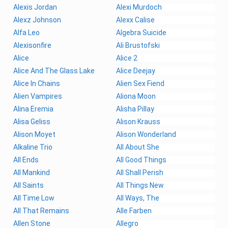
Alexis Jordan
Alexi Murdoch
Alexz Johnson
Alexx Calise
Alfa Leo
Algebra Suicide
Alexisonfire
Ali Brustofski
Alice
Alice 2
Alice And The Glass Lake
Alice Deejay
Alice In Chains
Alien Sex Fiend
Alien Vampires
Aliona Moon
Alina Eremia
Alisha Pillay
Alisa Geliss
Alison Krauss
Alison Moyet
Alison Wonderland
Alkaline Trio
All About She
All Ends
All Good Things
All Mankind
All Shall Perish
All Saints
All Things New
All Time Low
All Ways, The
All That Remains
Alle Farben
Allen Stone
Allegro