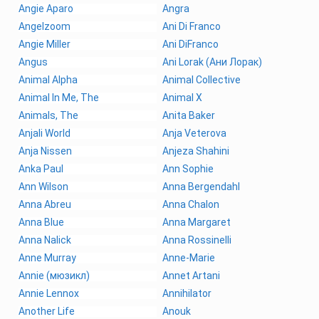
Angie Aparo
Angra
Angelzoom
Ani Di Franco
Angie Miller
Ani DiFranco
Angus
Ani Lorak (Ани Лорак)
Animal Alpha
Animal Collective
Animal In Me, The
Animal X
Animals, The
Anita Baker
Anjali World
Anja Veterova
Anja Nissen
Anjeza Shahini
Anka Paul
Ann Sophie
Ann Wilson
Anna Bergendahl
Anna Abreu
Anna Chalon
Anna Blue
Anna Margaret
Anna Nalick
Anna Rossinelli
Anne Murray
Anne-Marie
Annie (мюзикл)
Annet Artani
Annie Lennox
Annihilator
Another Life
Anouk