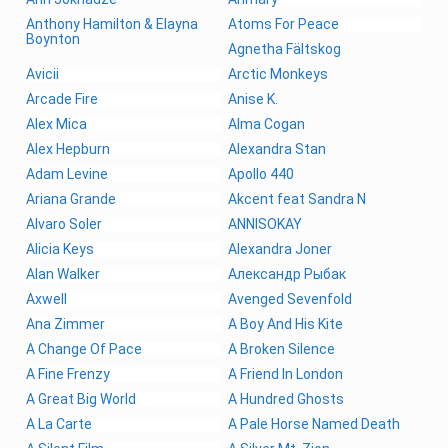
Anthony Hamilton & Elayna
Atoms For Peace
Boynton
Agnetha Fältskog
Avicii
Arctic Monkeys
Arcade Fire
Anise K.
Alex Mica
Alma Cogan
Alex Hepburn
Alexandra Stan
Adam Levine
Apollo 440
Ariana Grande
Akcent feat Sandra N
Alvaro Soler
ANNISOKAY
Alicia Keys
Alexandra Joner
Alan Walker
Александр Рыбак
Axwell
Avenged Sevenfold
Ana Zimmer
A Boy And His Kite
A Change Of Pace
A Broken Silence
A Fine Frenzy
A Friend In London
A Great Big World
A Hundred Ghosts
A La Carte
A Pale Horse Named Death