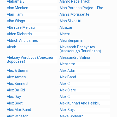
Alabama 3
Alamo Race Track
Alan Menken
Alan Parsons Project, The
Alan Tam
Alanis Morissette
Alba Wings
Alan Silvestri
Albin Lee Meldau
Alcazar
Alden Richards
Alcest
Aldrich And James
Alec Benjamin
Aleah
Aleksandr Panayotov
(Александр Панайотов)
Aleksey Vorobyov (Алексей
Alessandro Safina
Воробьев)
Alestorm
Alex & Sierra
Alex Adair
Alex Armes
Alex Band
Alex Bennett
Alex C
Alex Da Kid
Alex Clare
Alex Day
Alex G
Alex Goot
Alex Kunnari And Heikki L
Alex Max Band
Alex Sayz
Alex Winston
Alexa Goddard