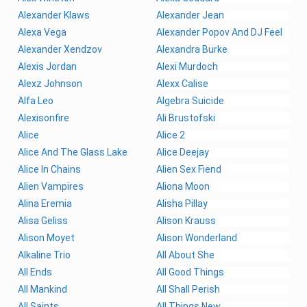
Alexander Klaws
Alexander Jean
Alexa Vega
Alexander Popov And DJ Feel
Alexander Xendzov
Alexandra Burke
Alexis Jordan
Alexi Murdoch
Alexz Johnson
Alexx Calise
Alfa Leo
Algebra Suicide
Alexisonfire
Ali Brustofski
Alice
Alice 2
Alice And The Glass Lake
Alice Deejay
Alice In Chains
Alien Sex Fiend
Alien Vampires
Aliona Moon
Alina Eremia
Alisha Pillay
Alisa Geliss
Alison Krauss
Alison Moyet
Alison Wonderland
Alkaline Trio
All About She
All Ends
All Good Things
All Mankind
All Shall Perish
All Saints
All Things New