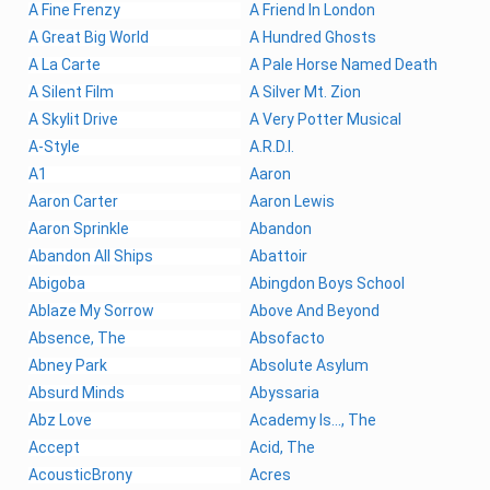
A Fine Frenzy
A Friend In London
A Great Big World
A Hundred Ghosts
A La Carte
A Pale Horse Named Death
A Silent Film
A Silver Mt. Zion
A Skylit Drive
A Very Potter Musical
A-Style
A.R.D.I.
A1
Aaron
Aaron Carter
Aaron Lewis
Aaron Sprinkle
Abandon
Abandon All Ships
Abattoir
Abigoba
Abingdon Boys School
Ablaze My Sorrow
Above And Beyond
Absence, The
Absofacto
Abney Park
Absolute Asylum
Absurd Minds
Abyssaria
Abz Love
Academy Is..., The
Accept
Acid, The
AcousticBrony
Acres