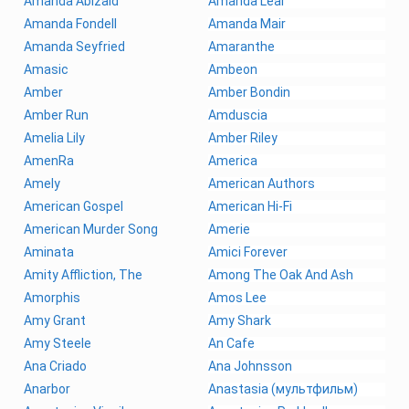
Amanda Abizaid
Amanda Lear
Amanda Fondell
Amanda Mair
Amanda Seyfried
Amaranthe
Amasic
Ambeon
Amber
Amber Bondin
Amber Run
Amduscia
Amelia Lily
Amber Riley
AmenRa
America
Amely
American Authors
American Gospel
American Hi-Fi
American Murder Song
Amerie
Aminata
Amici Forever
Amity Affliction, The
Among The Oak And Ash
Amorphis
Amos Lee
Amy Grant
Amy Shark
Amy Steele
An Cafe
Ana Criado
Ana Johnsson
Anarbor
Anastasia (мультфильм)