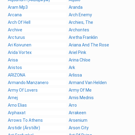
Aram Mp3
Aranda
Arcana
Arch Enemy
Arch Of Hell
Archies, The
Archive
Archontes
Arcturus
Aretha Franklin
Ari Koivunen
Ariana And The Rose
Arida Vortex
Ariel Pink
Arisa
Arina Chloe
Aristos
Ark
ARIZONA
Arlissa
Armando Manzanero
Armand Van Helden
Army Of Lovers
Army Of Me
Arnej
Arnis Mednis
Arno Elias
Arro
Arphaxat
Arrakeen
Arrows To Athens
Arsenium
Arstidir (Árstiðir)
Arson City