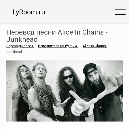
LyRoom.ru
Перевод песни Alice In Chains -
Junkhead
Переводы песен
→
Исполнители на букву A
→
Alice In Chains
→
Junkhead