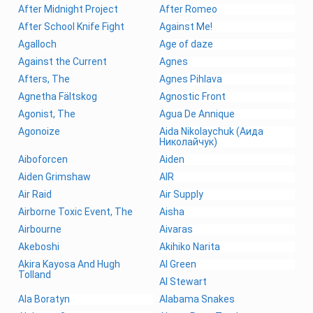
After Midnight Project
After Romeo
After School Knife Fight
Against Me!
Agalloch
Age of daze
Against the Current
Agnes
Afters, The
Agnes Pihlava
Agnetha Fältskog
Agnostic Front
Agonist, The
Agua De Annique
Agonoize
Aida Nikolaychuk (Аида
Николайчук)
Aiboforcen
Aiden
Aiden Grimshaw
AIR
Air Raid
Air Supply
Airborne Toxic Event, The
Aisha
Airbourne
Aivaras
Akeboshi
Akihiko Narita
Akira Kayosa And Hugh
Al Green
Tolland
Al Stewart
Ala Boratyn
Alabama Snakes