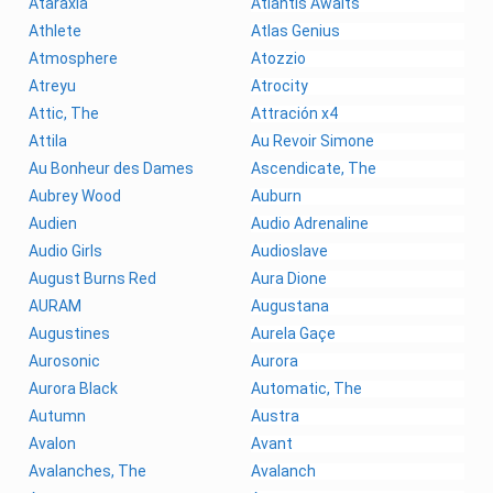
Ataraxia
Atlantis Awaits
Athlete
Atlas Genius
Atmosphere
Atozzio
Atreyu
Atrocity
Attic, The
Attración x4
Attila
Au Revoir Simone
Au Bonheur des Dames
Ascendicate, The
Aubrey Wood
Auburn
Audien
Audio Adrenaline
Audio Girls
Audioslave
August Burns Red
Aura Dione
AURAM
Augustana
Augustines
Aurela Gaçe
Aurosonic
Aurora
Aurora Black
Automatic, The
Autumn
Austra
Avalon
Avant
Avalanches, The
Avalanch