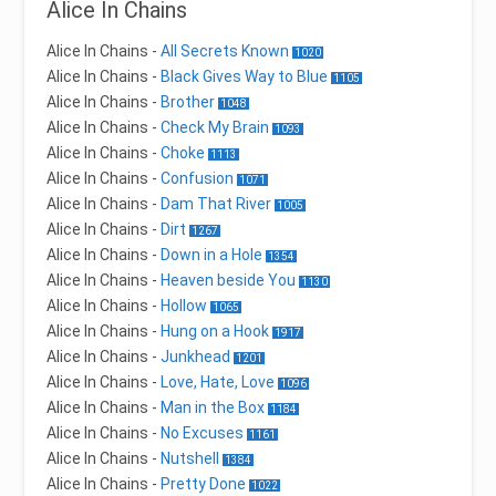
Alice In Chains
Alice In Chains
-
All Secrets Known
1020
Alice In Chains
-
Black Gives Way to Blue
1105
Alice In Chains
-
Brother
1048
Alice In Chains
-
Check My Brain
1093
Alice In Chains
-
Choke
1113
Alice In Chains
-
Confusion
1071
Alice In Chains
-
Dam That River
1005
Alice In Chains
-
Dirt
1267
Alice In Chains
-
Down in a Hole
1354
Alice In Chains
-
Heaven beside You
1130
Alice In Chains
-
Hollow
1065
Alice In Chains
-
Hung on a Hook
1917
Alice In Chains
-
Junkhead
1201
Alice In Chains
-
Love, Hate, Love
1096
Alice In Chains
-
Man in the Box
1184
Alice In Chains
-
No Excuses
1161
Alice In Chains
-
Nutshell
1384
Alice In Chains
-
Pretty Done
1022