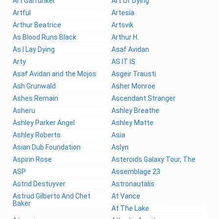
Art Garfunkel
Art Of Dying
Artful
Artesia
Arthur Beatrice
Artsvik
As Blood Runs Black
Arthur H.
As I Lay Dying
Asaf Avidan
Arty
AS IT IS
Asaf Avidan and the Mojos
Asgeir Trausti
Ash Grunwald
Asher Monroe
Ashes Remain
Ascendant Stranger
Asheru
Ashley Breathe
Ashley Parker Angel
Ashley Matte
Ashley Roberts
Asia
Asian Dub Foundation
Aslyn
Aspirin Rose
Asteroids Galaxy Tour, The
ASP
Assemblage 23
Astrid Destuyver
Astronautalis
Astrud Gilberto And Chet
At Vance
Baker
At The Lake