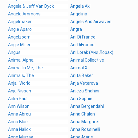
Angela & Jeff Van Dyck
Angela Aki
Angela Ammons
Angelina
Angelmaker
Angels And Airwaves
Angie Aparo
Angra
Angelzoom
Ani Di Franco
Angie Miller
Ani DiFranco
Angus
Ani Lorak (Ани Лорак)
Animal Alpha
Animal Collective
Animal In Me, The
Animal X
Animals, The
Anita Baker
Anjali World
Anja Veterova
Anja Nissen
Anjeza Shahini
Anka Paul
Ann Sophie
Ann Wilson
Anna Bergendahl
Anna Abreu
Anna Chalon
Anna Blue
Anna Margaret
Anna Nalick
Anna Rossinelli
Anne Murray
Anne-Marie