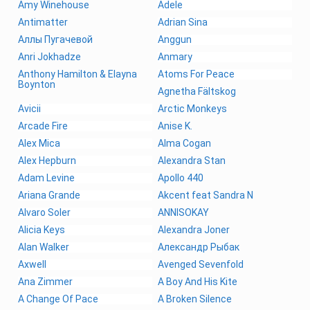
Amy Winehouse
Adele
Antimatter
Adrian Sina
Аллы Пугачевой
Anggun
Anri Jokhadze
Anmary
Anthony Hamilton & Elayna
Atoms For Peace
Boynton
Agnetha Fältskog
Avicii
Arctic Monkeys
Arcade Fire
Anise K.
Alex Mica
Alma Cogan
Alex Hepburn
Alexandra Stan
Adam Levine
Apollo 440
Ariana Grande
Akcent feat Sandra N
Alvaro Soler
ANNISOKAY
Alicia Keys
Alexandra Joner
Alan Walker
Александр Рыбак
Axwell
Avenged Sevenfold
Ana Zimmer
A Boy And His Kite
A Change Of Pace
A Broken Silence