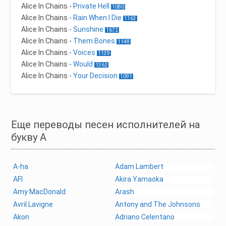
Alice In Chains
-
Private Hell
1080
Alice In Chains
-
Rain When I Die
1163
Alice In Chains
-
Sunshine
1672
Alice In Chains
-
Them Bones
1148
Alice In Chains
-
Voices
1139
Alice In Chains
-
Would
1362
Alice In Chains
-
Your Decision
1091
Еще переводы песен исполнителей на
букву A
A-ha
Adam Lambert
AFI
Akira Yamaoka
Amy MacDonald
Arash
Avril Lavigne
Antony and The Johnsons
Akon
Adriano Celentano