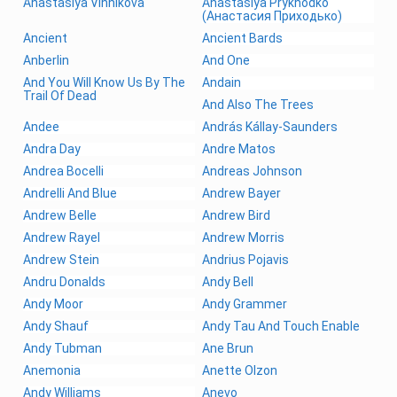
Anastasiya Vinnikova
Anastasiya Prykhodko
(Анастасия Приходько)
Ancient
Ancient Bards
Anberlin
And One
And You Will Know Us By The
Andain
Trail Of Dead
And Also The Trees
Andee
András Kállay-Saunders
Andra Day
Andre Matos
Andrea Bocelli
Andreas Johnson
Andrelli And Blue
Andrew Bayer
Andrew Belle
Andrew Bird
Andrew Rayel
Andrew Morris
Andrew Stein
Andrius Pojavis
Andru Donalds
Andy Bell
Andy Moor
Andy Grammer
Andy Shauf
Andy Tau And Touch Enable
Andy Tubman
Ane Brun
Anemonia
Anette Olzon
Andy Williams
Anevo