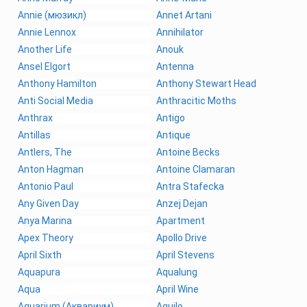
Annie (мюзикл)
Annet Artani
Annie Lennox
Annihilator
Another Life
Anouk
Ansel Elgort
Antenna
Anthony Hamilton
Anthony Stewart Head
Anti Social Media
Anthracitic Moths
Anthrax
Antigo
Antillas
Antique
Antlers, The
Antoine Becks
Anton Hagman
Antoine Clamaran
Antonio Paul
Antra Stafecka
Any Given Day
Anzej Dejan
Anya Marina
Apartment
Apex Theory
Apollo Drive
April Sixth
April Stevens
Aquapura
Aqualung
Aqua
April Wine
Aquarium (Аквариум)
Aquilo