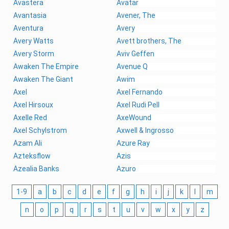
Avastera
Avatar
Avantasia
Avener, The
Aventura
Avery
Avery Watts
Avett brothers, The
Avery Storm
Aviv Geffen
Awaken The Empire
Avenue Q
Awaken The Giant
Awim
Axel
Axel Fernando
Axel Hirsoux
Axel Rudi Pell
Axelle Red
AxeWound
Axel Schylstrom
Axwell & Ingrosso
Azam Ali
Azure Ray
Azteksflow
Azis
Azealia Banks
Azuro
1-9
a
b
c
d
e
f
g
h
i
j
k
l
m
n
o
p
q
r
s
t
u
v
w
x
y
z