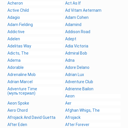
Acheron
Act As If
Active Child
Ad Vitam Aeternam
Adagio
Adam Cohen
Adam Fielding
Adamind
Addictive
Addison Road
Adelen
Adept
Adelitas Way
Adia Victoria
Adicts, The
Admiral Bob
Adema
Adna
Adorable
Adore Delano
Adrenaline Mob
Adrian Lux
Adrian Marcel
Adventure Club
Adventure Time
Adrienne Bailon
(мультсериал)
Aeon
Aeon Spoke
Aer
Aero Chord
Afghan Whigs, The
Afrojack And David Guetta
Afrojack
After Eden
After Forever