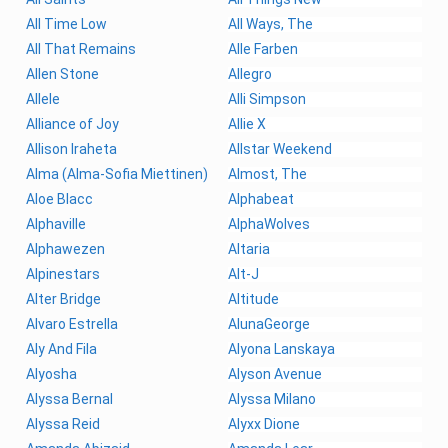
All Time Low
All Ways, The
All That Remains
Alle Farben
Allen Stone
Allegro
Allele
Alli Simpson
Alliance of Joy
Allie X
Allison Iraheta
Allstar Weekend
Alma (Alma-Sofia Miettinen)
Almost, The
Aloe Blacc
Alphabeat
Alphaville
AlphaWolves
Alphawezen
Altaria
Alpinestars
Alt-J
Alter Bridge
Altitude
Alvaro Estrella
AlunaGeorge
Aly And Fila
Alyona Lanskaya
Alyosha
Alyson Avenue
Alyssa Bernal
Alyssa Milano
Alyssa Reid
Alyxx Dione